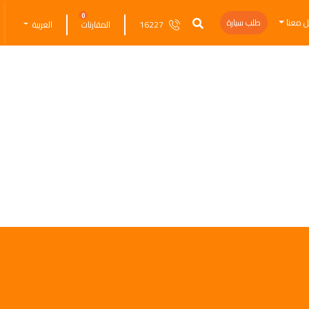
0
ل معنا
طلب سيارة
16227
المقارنات
العربية