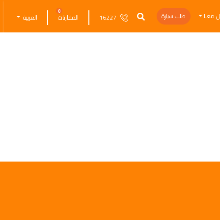
0
ل معنا
طلب سيارة
16227
المقارنات
العربية