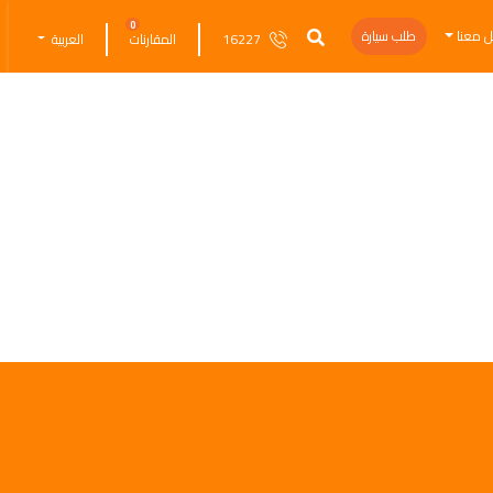
0
ل معنا
طلب سيارة
16227
المقارنات
العربية