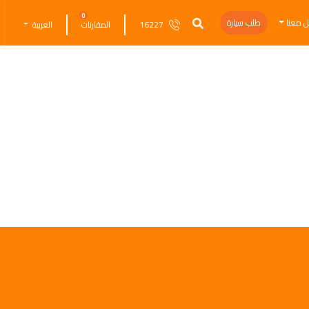
0
ل معنا
طلب سيارة
16227
المقارنات
العربية