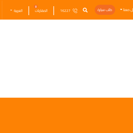
0
ل معنا
طلب سيارة
16227
المقارنات
العربية