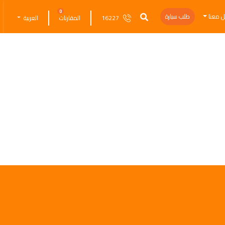
0
ل معنا
طلب سيارة
16227
المقارنات
العربية