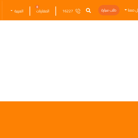
0
ل معنا
طلب سيارة
16227
المقارنات
العربية