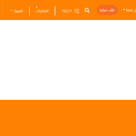
0
ل معنا
طلب سيارة
16227
المقارنات
العربية