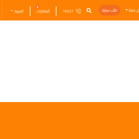
0
ل معنا
طلب سيارة
16227
المقارنات
العربية