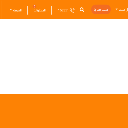
0
ل معنا
طلب سيارة
16227
المقارنات
العربية