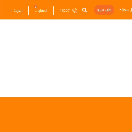
0
ل معنا
طلب سيارة
16227
المقارنات
العربية