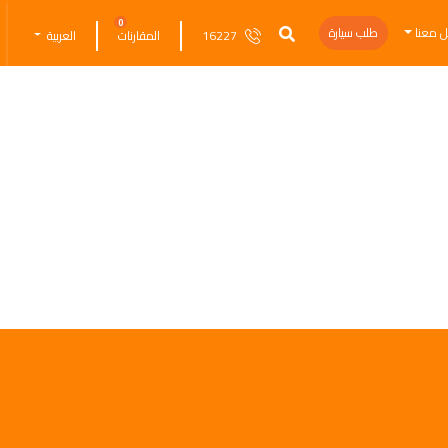
0
ل معنا
طلب سيارة
16227
المقارنات
العربية