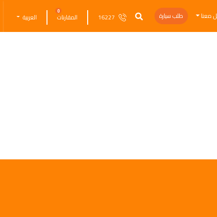
0
ل معنا
طلب سيارة
16227
المقارنات
العربية