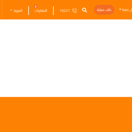
0
ل معنا
طلب سيارة
16227
المقارنات
العربية