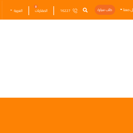
0
ل معنا
طلب سيارة
16227
المقارنات
العربية