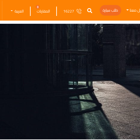
0
ل معنا
طلب سيارة
16227
المقارنات
العربية