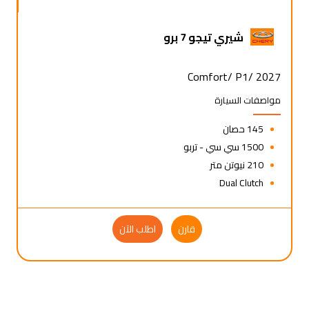
شيري تيجو 7 برو
Comfort/ P1/ 2027
مواصفات السيارة
145 حصان
1500 سي سي - تربو
210 نيوتن متر
Dual Clutch
قارن
اطلب الآن