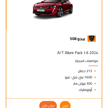
بيجو 508
2024 1.6 A/T Allure Pack
مواصفات السيارة
215 حصان
1600 سي سي- تربو
300 نيوتن متر
أوتوماتيك
قارن
اطلب الآن