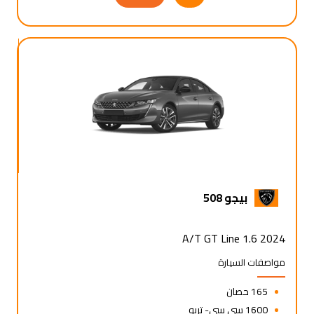
بيجو 508
2024 1.6 A/T GT Line
مواصفات السيارة
165 حصان
1600 سي سي- تربو