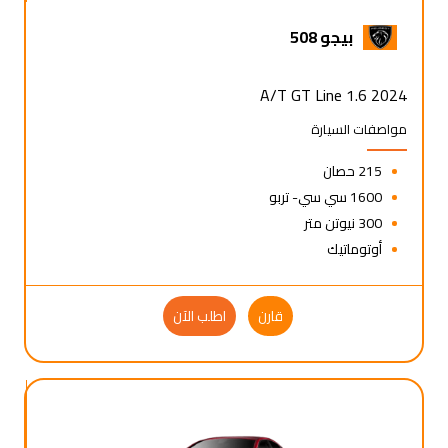
بيجو 508
2024 1.6 A/T GT Line
مواصفات السيارة
215 حصان
1600 سي سي- تربو
300 نيوتن متر
أوتوماتيك
قارن
اطلب الآن