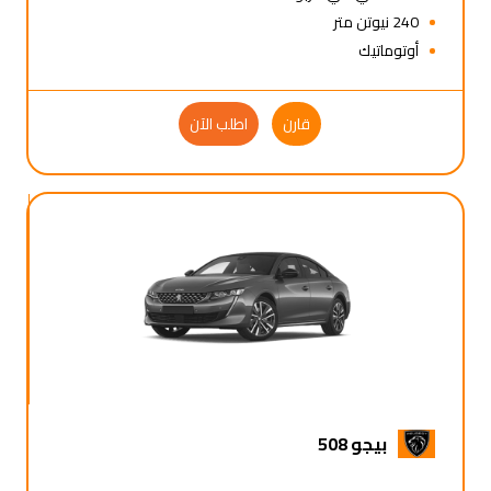
240 نيوتن متر
أوتوماتيك
قارن
اطلب الآن
بيجو 508