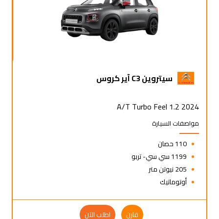
سيتروين C3 آير كروس
2024 1.2 A/T Turbo Feel
مواصفات السيارة
110 حصان
1199 سي سي- تربو
205 نيوتن متر
أوتوماتيك
قارن
اطلب الآن