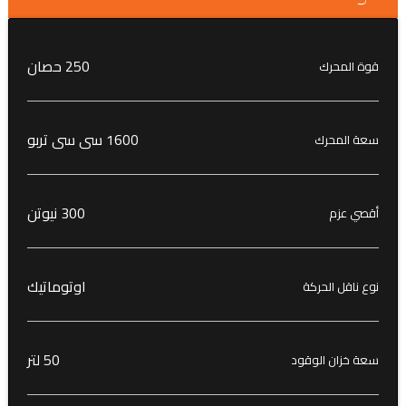
250 حصان
قوة المحرك
1600 سى سى تربو
سعة المحرك
300 نيوتن
أقصي عزم
اوتوماتيك
نوع ناقل الحركة
50 لتر
سعة خزان الوقود