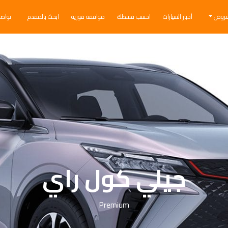
عروض
أخبار السيارات
احسب قسطك
موافقة فورية
ابحث بالمقدم
تواص
جيلي كول راي
Premium