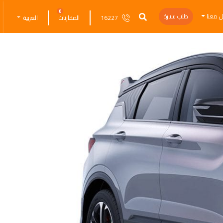
0
ل معنا
طلب سيارة
16227
المقارنات
العربية