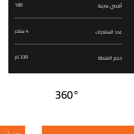
180
أقصي سرعة
4 سلندر
عدد السلندرات
330 لتر
حجم الشنطة
360°