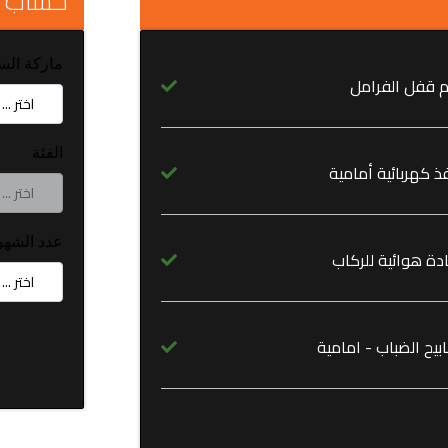
حساب 
ماركة الس
م قفل الفرامل
الفئة
ذ كهربائية أمامية
عدد الشهو
دة هوائية للركاب
يح الضباب - امامية