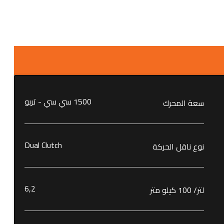
1500 سي سي - تربو
سعة المحرك
Dual Clutch
نوع ناقل الحركة
6٫2
لتر/ 100 كيلو متر