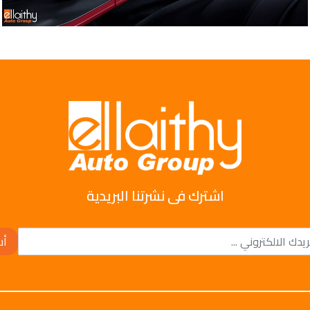
اشترك فى نشرتنا البريدية
أش