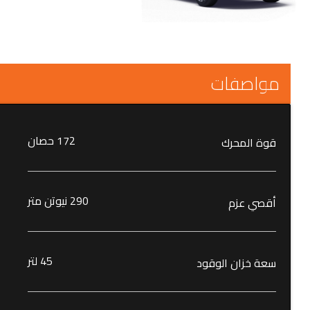
مواصفات
172 حصان
قوة المحرك
290 نيوتن متر
أقصي عزم
45 لتر
سعة خزان الوقود