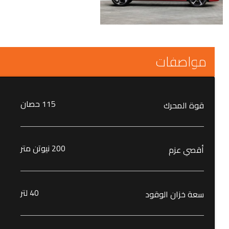
مواصفات
115 حصان
قوة المحرك
200 نيوتن متر
أقصي عزم
40 لتر
سعة خزان الوقود