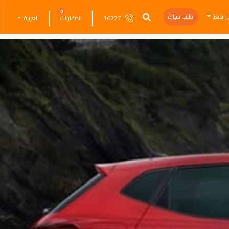
0
ل معنا
طلب سيارة
16227
المقارنات
العربية