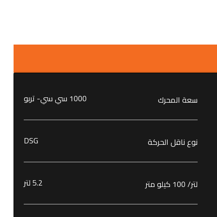
1000 سي سي- تربو
سعة المحرك
DSG
نوع ناقل الحركة
5.2 لتر
لتر/ 100 كيلو متر