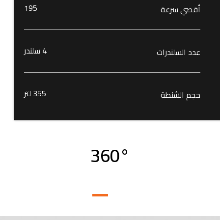
195
أقصي سرعة
4 سلندر
عدد السلندرات
355 لتر
حجم الشنطة
360°