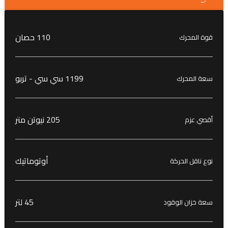
110 حصان
قوة المحرك
1199 سي سي - تربو
سعة المحرك
205 نيوتن متر
أقصي عزم
أوتوماتيك
نوع ناقل الحركة
45 لتر
سعة خزان الوقود