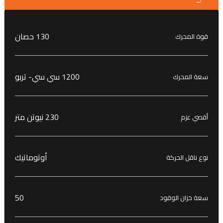
130 حصان
قوة المحرك
1200 سي سي- تربو
سعة المحرك
230 نيوتن متر
أقصي عزم
أوتوماتيك
نوع ناقل الحركة
50
سعة خزان الوقود