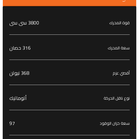
3800 سى سى
قوة المحرك
316 حصان
سعة المحرك
368 نيوتن
أقصي عزم
أتوماتيك
نوع ناقل الحركة
97
سعة خزان الوقود