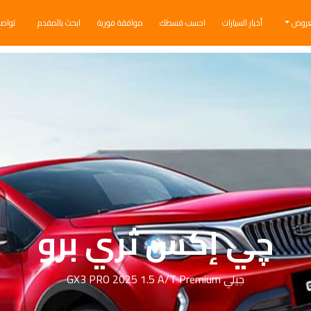
عروض
أخبار السيارات
احسب قسطك
موافقة فورية
ابحث بالمقدم
تواص
چي إكس ثري برو
جيلي GX3 PRO 2025 1.5 A/T Premium