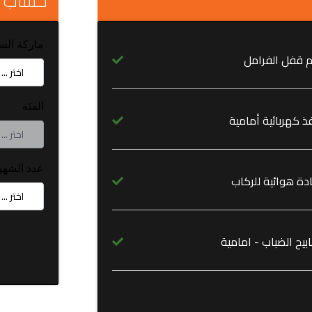
حساب 
ماركة الس
م قفل الفرامل
الفئة
ذ كهربائية أمامية
عدد الشهو
دة هوائية للركاب
يح الضباب - امامية