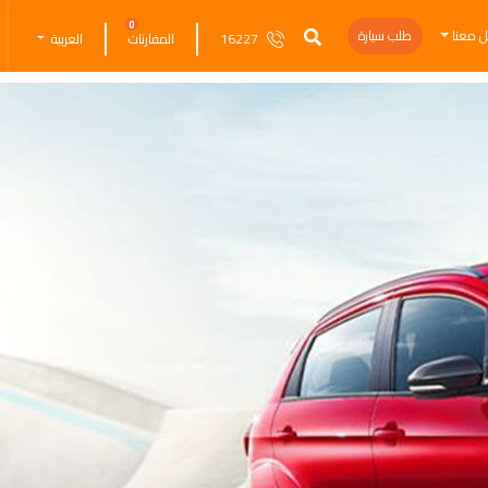
0
ل معنا
طلب سيارة
16227
المقارنات
العربية