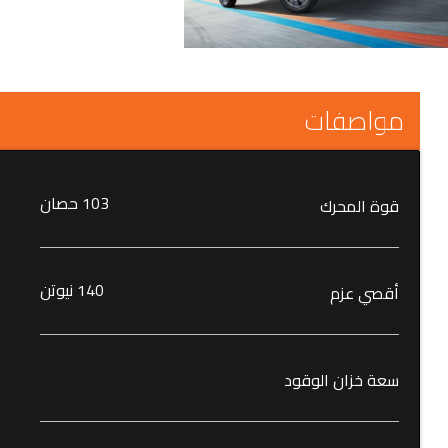
مواصفات
103 حصان
قوة المحرك
140 نيوتن
أقصي عزم
سعة خزان الوقود