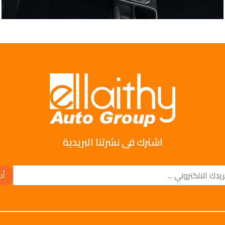
اشترك فى نشرتنا البريدية
أش