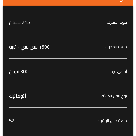
215 حصان
قوة المحرك
1600 سي سي - تربو
سعة المحرك
300 نيوتن
أقصي عزم
أتوماتيك‎
نوع ناقل الحركة
52
سعة خزان الوقود