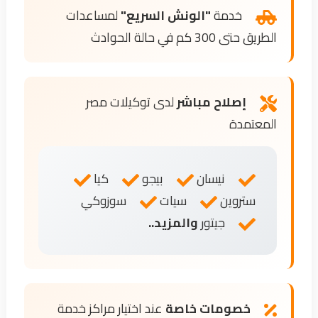
خدمة
"الونش السريع"
لمساعدات
الطريق حتى 300 كم في حالة الحوادث
إصلاح مباشر
لدى توكيلات مصر
المعتمدة
نيسان
بيجو
كيا
ستروين
سيات
سوزوكي
جيتور
والمزيد..
خصومات خاصة
عند اختيار مراكز خدمة