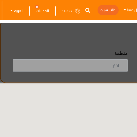
0
ل معنا
طلب سيارة
16227
المقارنات
العربية
منطقة