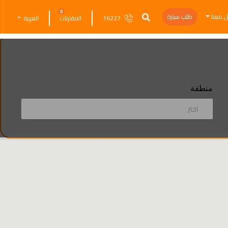
0
ل معنا
طلب سيارة
16227
المقارنات
العربية
منطقة