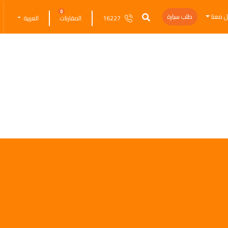
0
ل معنا
طلب سيارة
16227
المقارنات
العربية
لشراء بمقدم بسيط، مما يجعل فرصة امتلاك سيارتك الجديدة أسهل