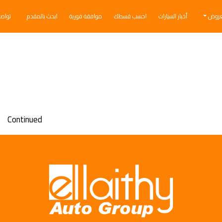
عروض
أخبار السيارات
احسب قسطك
موافقة فورية
ابحث بالمقدم
تواص
حيث يمكنك الآن الاستفادة بخصم ضخم على شكل كاش باك مع إمكانية ا
Continued
ة اختر سيارتك الآن قم بتقديم طلب سيارة جديدة الآن …