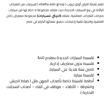
تعتبر شركة الليثي أوتو جروب ( ellaithy auto group ) للسيارات من الشركات
الرائدة في بيع السيارات الجديدة حيث تمتلك مجموعة لا حصر لها من سيارات
ماركات الشركات العالمية. تمتلك
(الليثي للسيارات)
مجموعة معارض داخل
القاهرة والجيزة لتلبية إحتياجات جميع عملائها الكرام في مصر.
عروض تقسيط الليثي
أوتو جروب للسيارات
تقسيط السيارات الجديدة بمقدم 40%.
تقسيط بدون مصاريف إدارية.
تامين سنة هدية علي السيارة.
تقسيط سيارة
.
بأقل مقدم
أنظمة تقسيط خاصة بأصحاب المهن مثل ( ضباط الجيش
والشرطة – الأطباء – موظف في البنك – أصحاب السجلات
التجارية ).
الخدمات التي تقدمها شركة الليثي للسيارات