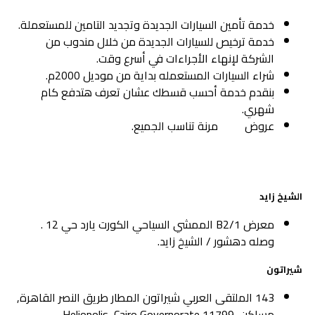
خدمة تأمين السيارات الجديدة وتجديد التامين للمستعملة.
خدمة ترخيص للسيارات الجديدة من خلال مندوب من
الشركة لإنهاء الأجراءات في أسرع وقت.
شراء السيارات المستعمله بداية من موديل 2000م.
بنقدم خدمة أحسب قسطك عشان تعرف هتدفع كام
شهري.
عروض
مرنة تناسب الجميع.
تقسيط
فروع معارض الليثي اوتو للسيارات داخل القاهرة والجيزة
الشيخ زايد
معرض B2/1 الممشي السياحي الكورت يارد حي 12 .
وصله دهشور / الشيخ زايد.
شيراتون
143 الملتقى العربي شيراتون المطار طريق النصر القاهرة,
مساكن, Heliopolis, Cairo Governorate 11799.