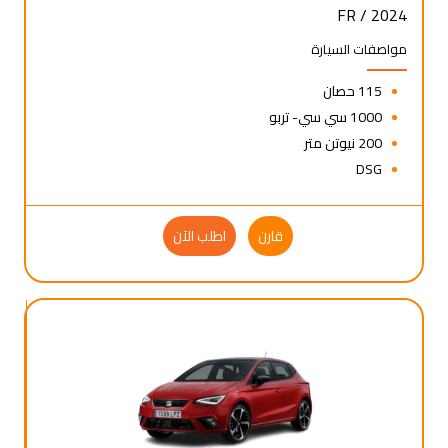
FR / 2024
مواصفات السيارة
115 حصان
1000 سي سي- تربو
200 نيوتن متر
DSG
قارن
اطلب الآن