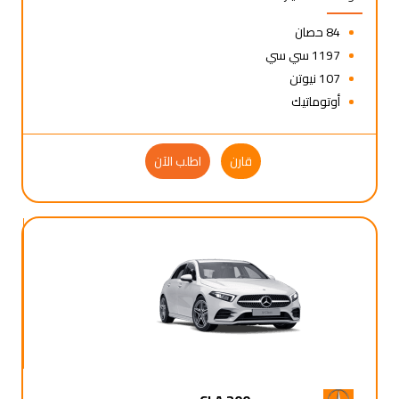
84 حصان
1197 سي سي
107 نيوتن
أوتوماتيك
قارن
اطلب الآن