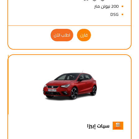
200 نيوتن متر
DSG
قارن
اطلب الآن
سيات إبيزا