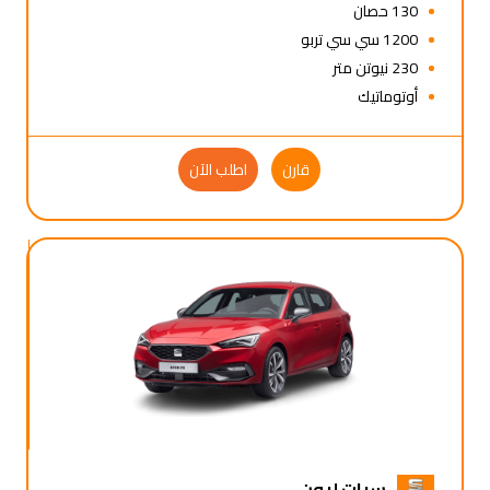
130 حصان
1200 سي سي تربو
230 نيوتن متر
أوتوماتيك
قارن
اطلب الآن
سيات ليون