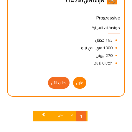
مرسيدس CLA 200
Progressive
مواصفات السيارة
163 حصان
1300 سي سي تربو
270 نيوتن
Dual Clutch
قارن
اطلب الآن
1
2
التالي