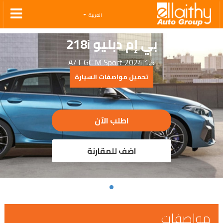
Ellaithy Auto Group
العربية
بي إم دبليو 218i
1.5 A/T GC M Sport 2024
تحميل مواصفات السيارة
اطلب الآن
اضف للمقارنة
مواصفات